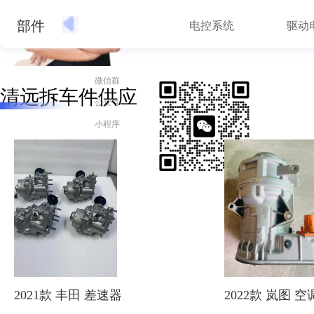
部件
外后视镜
电控系统
驱动
微信群
清远拆车件供应
公众号
小程序
APP
抖音
快手
2021款 丰田 差速器
2022款 岚图 空