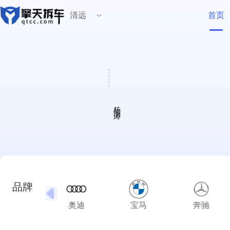
清远
首页
擎天拆车创始人
杨润涛
品牌
奥迪
宝马
奔驰
大运